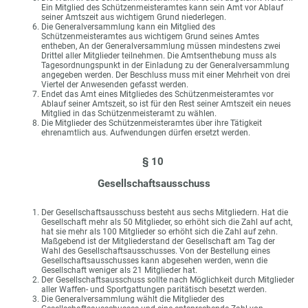
Ein Mitglied des Schützenmeisteramtes kann sein Amt vor Ablauf
seiner Amtszeit aus wichtigem Grund niederlegen.
Die Generalversammlung kann ein Mitglied des
Schützenmeisteramtes aus wichtigem Grund seines Amtes
entheben, An der Generalversammlung müssen mindestens zwei
Drittel aller Mitglieder teilnehmen. Die Amtsenthebung muss als
Tagesordnungspunkt in der Einladung zu der Generalversammlung
angegeben werden. Der Beschluss muss mit einer Mehrheit von drei
Viertel der Anwesenden gefasst werden.
Endet das Amt eines Mitgliedes des Schützenmeisteramtes vor
Ablauf seiner Amtszeit, so ist für den Rest seiner Amtszeit ein neues
Mitglied in das Schützenmeisteramt zu wählen.
Die Mitglieder des Schützenmeisteramtes über ihre Tätigkeit
ehrenamtlich aus. Aufwendungen dürfen ersetzt werden.
§ 10
Gesellschaftsausschuss
Der Gesellschaftsausschuss besteht aus sechs Mitgliedern. Hat die
Gesellschaft mehr als 50 Mitglieder, so erhöht sich die Zahl auf acht,
hat sie mehr als 100 Mitglieder so erhöht sich die Zahl auf zehn.
Maßgebend ist der Mitgliederstand der Gesellschaft am Tag der
Wahl des Gesellschaftsausschusses. Von der Bestellung eines
Gesellschaftsausschusses kann abgesehen werden, wenn die
Gesellschaft weniger als 21 Mitglieder hat.
Der Gesellschaftsausschuss sollte nach Möglichkeit durch Mitglieder
aller Waffen- und Sportgattungen paritätisch besetzt werden.
Die Generalversammlung wählt die Mitglieder des