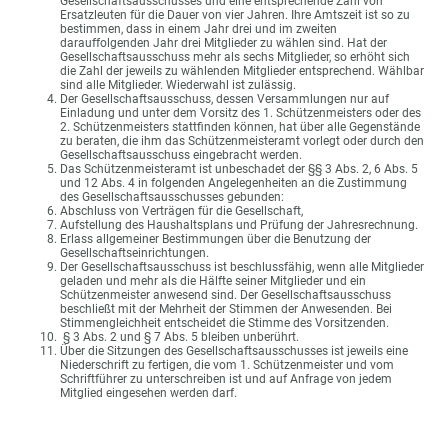
Gesellschaftsausschusses und eine entsprechende Zahl von
Ersatzleuten für die Dauer von vier Jahren. Ihre Amtszeit ist so zu
bestimmen, dass in einem Jahr drei und im zweiten
darauffolgenden Jahr drei Mitglieder zu wählen sind. Hat der
Gesellschaftsausschuss mehr als sechs Mitglieder, so erhöht sich
die Zahl der jeweils zu wählenden Mitglieder entsprechend. Wählbar
sind alle Mitglieder. Wiederwahl ist zulässig.
Der Gesellschaftsausschuss, dessen Versammlungen nur auf
Einladung und unter dem Vorsitz des 1. Schützenmeisters oder des
2. Schützenmeisters stattfinden können, hat über alle Gegenstände
zu beraten, die ihm das Schützenmeisteramt vorlegt oder durch den
Gesellschaftsausschuss eingebracht werden.
Das Schützenmeisteramt ist unbeschadet der §§ 3 Abs. 2, 6 Abs. 5
und 12 Abs. 4 in folgenden Angelegenheiten an die Zustimmung
des Gesellschaftsausschusses gebunden:
Abschluss von Verträgen für die Gesellschaft,
Aufstellung des Haushaltsplans und Prüfung der Jahresrechnung.
Erlass allgemeiner Bestimmungen über die Benutzung der
Gesellschaftseinrichtungen.
Der Gesellschaftsausschuss ist beschlussfähig, wenn alle Mitglieder
geladen und mehr als die Hälfte seiner Mitglieder und ein
Schützenmeister anwesend sind. Der Gesellschaftsausschuss
beschließt mit der Mehrheit der Stimmen der Anwesenden. Bei
Stimmengleichheit entscheidet die Stimme des Vorsitzenden.
§ 3 Abs. 2 und § 7 Abs. 5 bleiben unberührt.
Über die Sitzungen des Gesellschaftsausschusses ist jeweils eine
Niederschrift zu fertigen, die vom 1. Schützenmeister und vom
Schriftführer zu unterschreiben ist und auf Anfrage von jedem
Mitglied eingesehen werden darf.