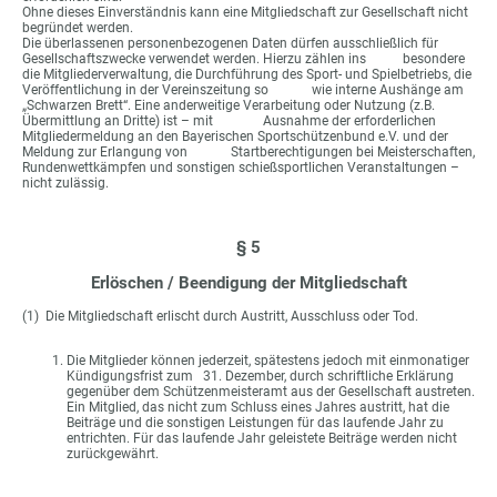
Ohne dieses Einverständnis kann eine Mitgliedschaft zur Gesellschaft nicht
begründet werden.
Die überlassenen personenbezogenen Daten dürfen ausschließlich für
Gesellschaftszwecke verwendet werden. Hierzu zählen ins besondere
die Mitgliederverwaltung, die Durchführung des Sport- und Spielbetriebs, die
Veröffentlichung in der Vereinszeitung so wie interne Aushänge am
„Schwarzen Brett“. Eine anderweitige Verarbeitung oder Nutzung (z.B.
Übermittlung an Dritte) ist – mit Ausnahme der erforderlichen
Mitgliedermeldung an den Bayerischen Sportschützenbund e.V. und der
Meldung zur Erlangung von Startberechtigungen bei Meisterschaften,
Rundenwettkämpfen und sonstigen schießsportlichen Veranstaltungen –
nicht zulässig.
§ 5
Erlöschen / Beendigung der Mitgliedschaft
(1) Die Mitgliedschaft erlischt durch Austritt, Ausschluss oder Tod.
Die Mitglieder können jederzeit, spätestens jedoch mit einmonatiger
Kündigungsfrist zum 31. Dezember, durch schriftliche Erklärung
gegenüber dem Schützenmeisteramt aus der Gesellschaft austreten.
Ein Mitglied, das nicht zum Schluss eines Jahres austritt, hat die
Beiträge und die sonstigen Leistungen für das laufende Jahr zu
entrichten. Für das laufende Jahr geleistete Beiträge werden nicht
zurückgewährt.