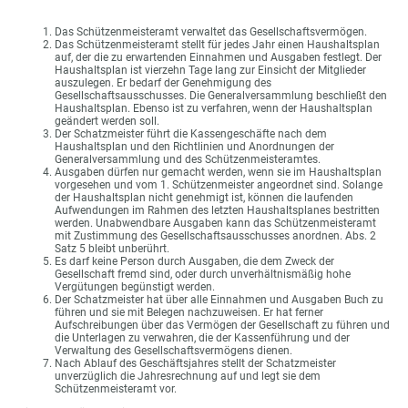
Das Schützenmeisteramt verwaltet das Gesellschaftsvermögen.
Das Schützenmeisteramt stellt für jedes Jahr einen Haushaltsplan
auf, der die zu erwartenden Einnahmen und Ausgaben festlegt. Der
Haushaltsplan ist vierzehn Tage lang zur Einsicht der Mitglieder
auszulegen. Er bedarf der Genehmigung des
Gesellschaftsausschusses. Die Generalversammlung beschließt den
Haushaltsplan. Ebenso ist zu verfahren, wenn der Haushaltsplan
geändert werden soll.
Der Schatzmeister führt die Kassengeschäfte nach dem
Haushaltsplan und den Richtlinien und Anordnungen der
Generalversammlung und des Schützenmeisteramtes.
Ausgaben dürfen nur gemacht werden, wenn sie im Haushaltsplan
vorgesehen und vom 1. Schützenmeister angeordnet sind. Solange
der Haushaltsplan nicht genehmigt ist, können die laufenden
Aufwendungen im Rahmen des letzten Haushaltsplanes bestritten
werden. Unabwendbare Ausgaben kann das Schützenmeisteramt
mit Zustimmung des Gesellschaftsausschusses anordnen. Abs. 2
Satz 5 bleibt unberührt.
Es darf keine Person durch Ausgaben, die dem Zweck der
Gesellschaft fremd sind, oder durch unverhältnismäßig hohe
Vergütungen begünstigt werden.
Der Schatzmeister hat über alle Einnahmen und Ausgaben Buch zu
führen und sie mit Belegen nachzuweisen. Er hat ferner
Aufschreibungen über das Vermögen der Gesellschaft zu führen und
die Unterlagen zu verwahren, die der Kassenführung und der
Verwaltung des Gesellschaftsvermögens dienen.
Nach Ablauf des Geschäftsjahres stellt der Schatzmeister
unverzüglich die Jahresrechnung auf und legt sie dem
Schützenmeisteramt vor.