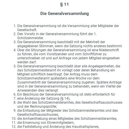
§ 11
Die Generalversammlung
Die Generalversammlung ist die Versammlung aller Mitglieder der
Gesellschaft.
Den Vorsitz in der Generalversammlung führt der 1.
Schützenmeister.
Die Generalversammlung beschließt mit der Mehrheit der
abgegebenen Stimmen, wenn die Satzung nichts anderes bestimmt.
Über die Sitzungen der Generalversammlung ist eine Niederschrift
zu führen, die vom Vorsitzenden und vom Schriftführer zu
unterschreiben ist und auf Anfrage von jedem Mitglied eingesehen
werden darf.
Die Generalversammlung beschließt über alle Angelegenheiten, die
das Schützenmeisteramt ihr vorlegt oder deren Behandlung ein
Mitglied schriftlich beantragt. Der Antrag muss dem
Schützenmeisteramt spätestens eine Woche vor dem
Zusammentritt der Generalversammlung zugehen. Spätere Anträge
sind in der Generalversammlung zu behandeln, wenn ein Viertel der
Anwesenden dies verlangt.
Ein Beschluss der Generalversammlung ist stets erforderlich für
eine Änderung der Satzung (§ 14),
die Wahl des Schützenmeisteramtes, des Gesellschaftsausschusses
und der Rechnungsprüfer,
die Entlastung der Mitglieder des Schützenmeisteramtes und des
Gesellschaftsausschusses,
die Amtsenthebung eines Mitgliedes des Schützenmeisteramtes,
die Ernennung von Ehrenmitgliedern,
die Feststellung und Änderung des Haushaltsplanes,