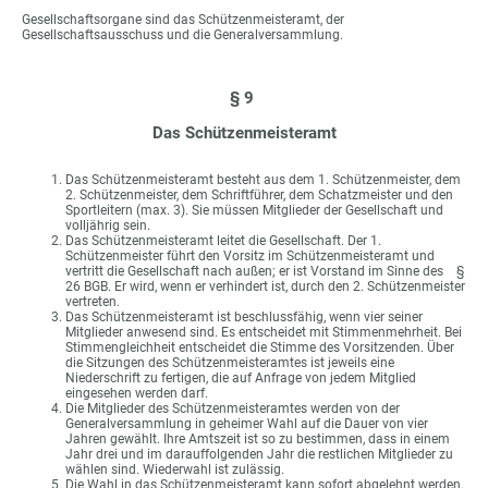
Gesellschaftsorgane sind das Schützenmeisteramt, der
Gesellschaftsausschuss und die Generalversammlung.
§ 9
Das Schützenmeisteramt
Das Schützenmeisteramt besteht aus dem 1. Schützenmeister, dem
2. Schützenmeister, dem Schriftführer, dem Schatzmeister und den
Sportleitern (max. 3). Sie müssen Mitglieder der Gesellschaft und
volljährig sein.
Das Schützenmeisteramt leitet die Gesellschaft. Der 1.
Schützenmeister führt den Vorsitz im Schützenmeisteramt und
vertritt die Gesellschaft nach außen; er ist Vorstand im Sinne des §
26 BGB. Er wird, wenn er verhindert ist, durch den 2. Schützenmeister
vertreten.
Das Schützenmeisteramt ist beschlussfähig, wenn vier seiner
Mitglieder anwesend sind. Es entscheidet mit Stimmenmehrheit. Bei
Stimmengleichheit entscheidet die Stimme des Vorsitzenden. Über
die Sitzungen des Schützenmeisteramtes ist jeweils eine
Niederschrift zu fertigen, die auf Anfrage von jedem Mitglied
eingesehen werden darf.
Die Mitglieder des Schützenmeisteramtes werden von der
Generalversammlung in geheimer Wahl auf die Dauer von vier
Jahren gewählt. Ihre Amtszeit ist so zu bestimmen, dass in einem
Jahr drei und im darauffolgenden Jahr die restlichen Mitglieder zu
wählen sind. Wiederwahl ist zulässig.
Die Wahl in das Schützenmeisteramt kann sofort abgelehnt werden.