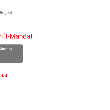
(Bogen)
ift-Mandat
-Mandat
ndat